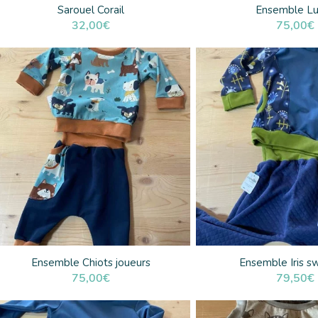
Sarouel Corail
Ensemble Lu
32,00
€
75,00
€
Ensemble Chiots joueurs
Ensemble Iris s
75,00
€
79,50
€