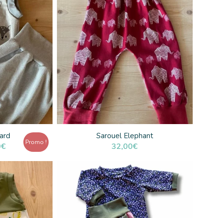
ard
Sarouel Elephant
Promo !
Le
0
€
32,00
€
prix
actuel
est :
52,00€.