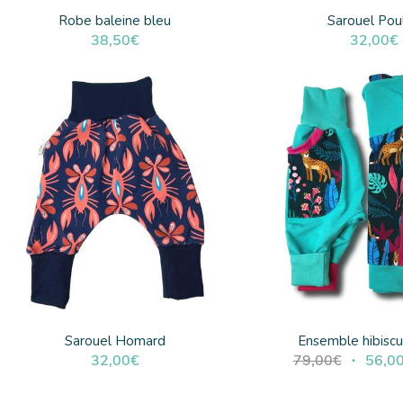
Robe baleine bleu
Sarouel Pou
38,50
€
32,00
€
Sarouel Homard
Ensemble hibiscu
Le
32,00
€
79,00
€
56,0
prix
initial