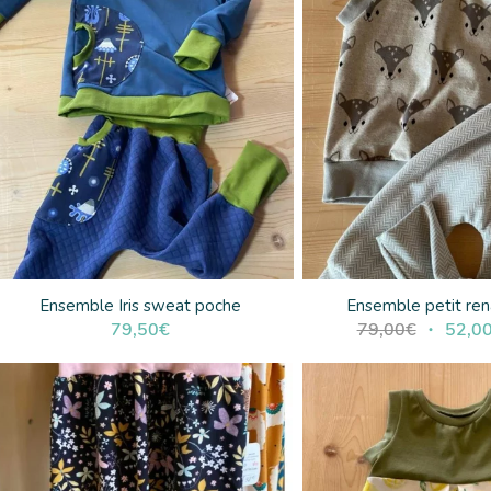
Ensemble Iris sweat poche
Ensemble petit ren
Le
79,50
€
79,00
€
52,0
prix
initial
était :
79,00€.