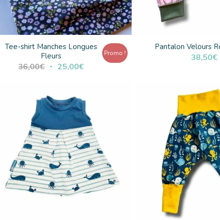
Tee-shirt Manches Longues
Pantalon Velours 
Promo !
Fleurs
38,50
€
Le
Le
36,00
€
25,00
€
prix
prix
initial
actuel
était :
est :
36,00€.
25,00€.