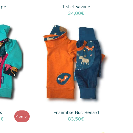
lpe
T-shirt savane
34,00
€
s
Ensemble Nuit Renard
Promo !
Le
0
€
83,50
€
prix
actuel