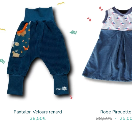
était :
79,00€.
Pantalon Velours renard
Robe Pirouette
Le
38,50
€
38,50
€
25,0
prix