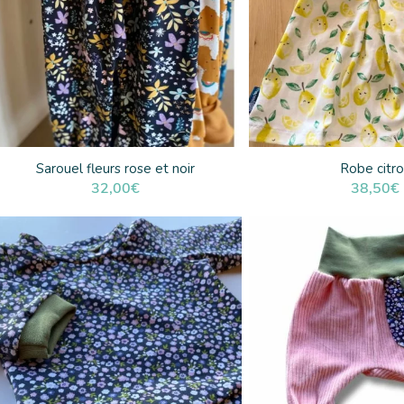
Sarouel fleurs rose et noir
Robe citr
32,00
€
38,50
€