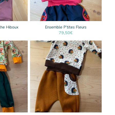
che Hiboux
Ensemble P’tites Fleurs
79,50
€