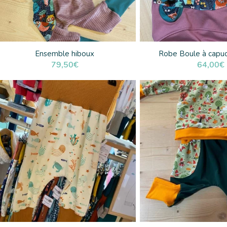
Ensemble hiboux
Robe Boule à capu
79,50
€
64,00
€