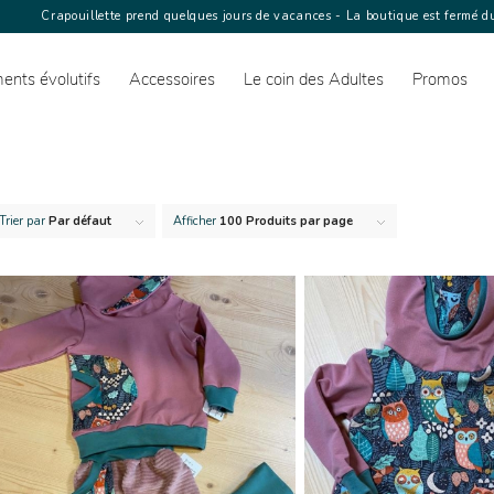
Crapouillette prend quelques jours de vacances - La boutique est fermé du
ents évolutifs
Accessoires
Le coin des Adultes
Promos
Trier par
Par défaut
Afficher
100 Produits par page