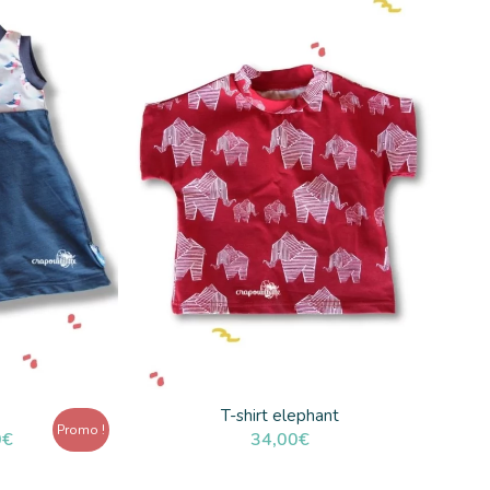
est :
56,00€.
T-shirt elephant
Promo !
Le
0
€
34,00
€
prix