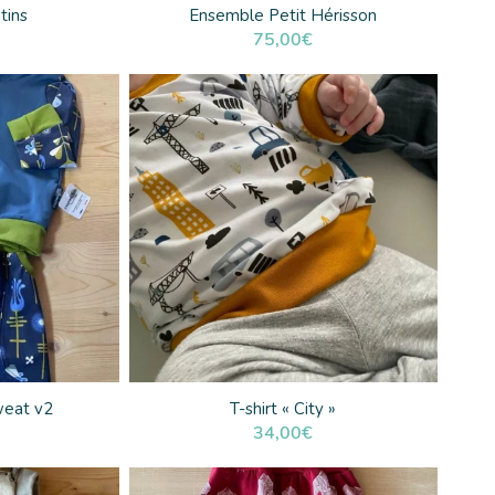
tins
Ensemble Petit Hérisson
75,00
€
weat v2
T-shirt « City »
34,00
€