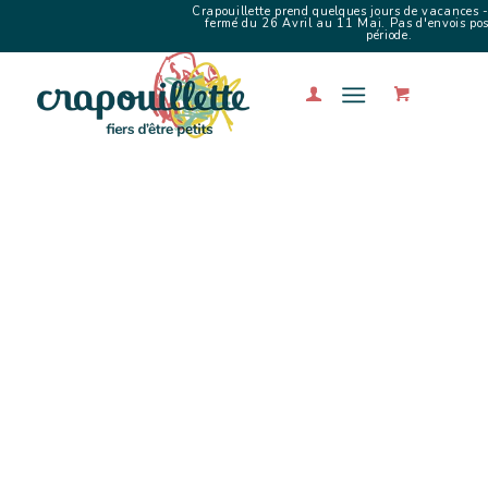
Crapouillette prend quelques jours de vacances -
fermé du 26 Avril au 11 Mai. Pas d'envois poss
période.