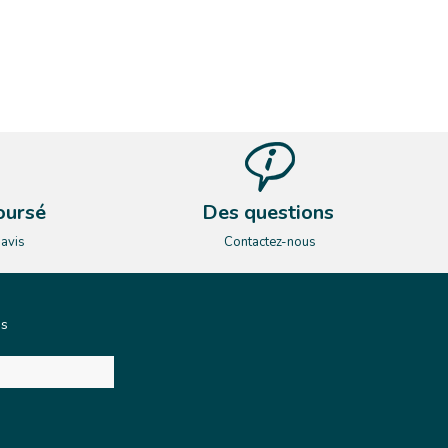
oursé
Des questions
’avis
Contactez-nous
és