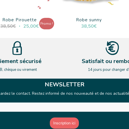
Robe Pirouette
Robe sunny
Promo !
Le
Le
38,50
€
25,00
€
38,50
€
prix
prix
initial
actuel
était :
est :
38,50€.
25,00€.
iement sécurisé
Satisfait ou remb
B, chèque ou virement
14 jours pour changer d
NEWSLETTER
ardez le contact. Restez informé de nos nouveauté et de nos actualit
E-mail
*