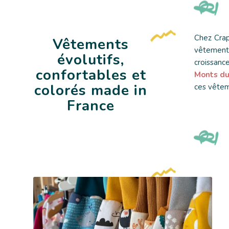
Chez Crap
Vêtements
vêtement
évolutifs,
croissanc
confortables et
Monts du
colorés made in
ces vêtem
France