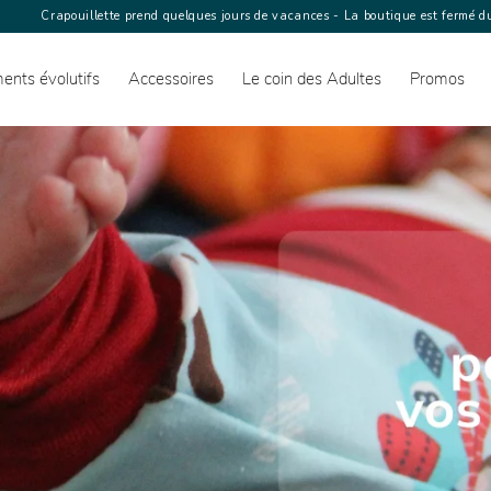
Crapouillette prend quelques jours de vacances - La boutique est fermé du
ents évolutifs
Accessoires
Le coin des Adultes
Promos