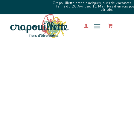
Crapouillette prend quelques jours de vacances -
fermé du 26 Avril au 11 Mai. Pas d'envois poss
période.