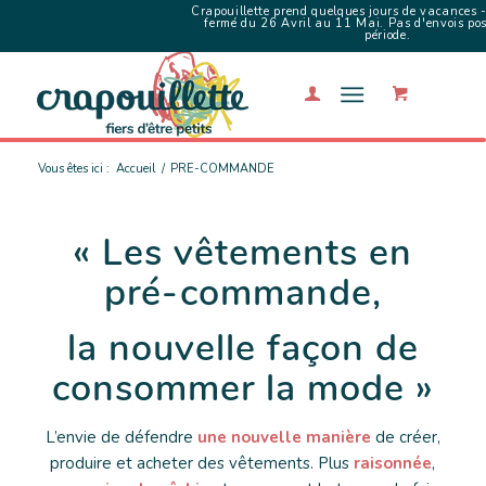
Crapouillette prend quelques jours de vacances -
fermé du 26 Avril au 11 Mai. Pas d'envois poss
période.
Vous êtes ici :
Accueil
/
PRE-COMMANDE
« Les vêtements en
pré-commande,
la nouvelle façon de
consommer la mode »
L’envie de défendre
une nouvelle manière
de créer,
produire et acheter des vêtements. Plus
raisonnée
,