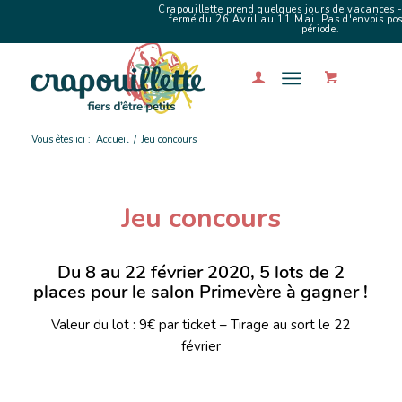
Crapouillette prend quelques jours de vacances -
fermé du 26 Avril au 11 Mai. Pas d'envois poss
période.
Vous êtes ici :
Accueil
/
Jeu concours
Jeu concours
Du 8 au 22 février 2020, 5 lots de 2
places pour le salon Primevère à gagner !
Valeur du lot : 9€ par ticket – Tirage au sort le 22
février