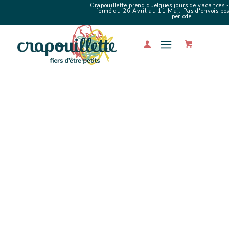
Crapouillette prend quelques jours de vacances -
fermé du 26 Avril au 11 Mai. Pas d'envois poss
période.