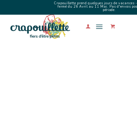
Crapouillette prend quelques jours de vacances -
fermé du 26 Avril au 11 Mai. Pas d'envois poss
période.