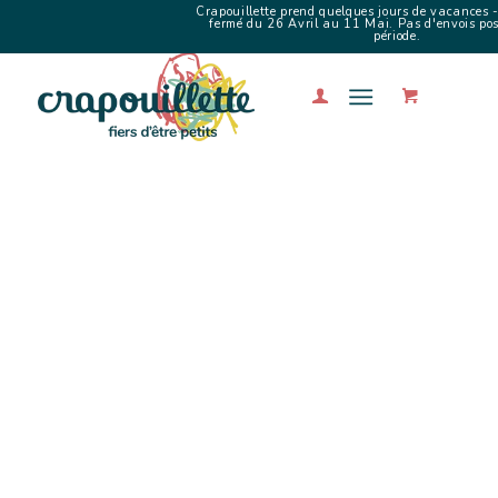
Crapouillette prend quelques jours de vacances -
fermé du 26 Avril au 11 Mai. Pas d'envois poss
période.