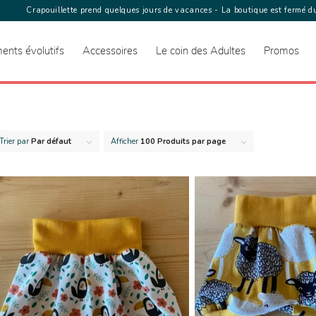
Crapouillette prend quelques jours de vacances - La boutique est fermé du
ents évolutifs
Accessoires
Le coin des Adultes
Promos
Trier par
Par défaut
Afficher
100 Produits par page