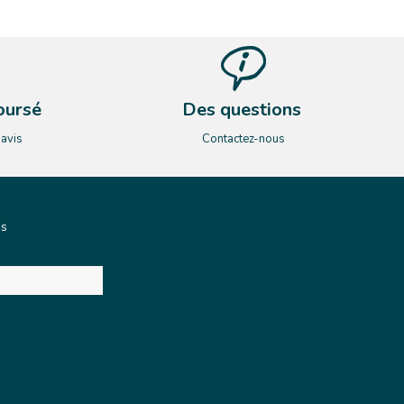
oursé
Des questions
’avis
Contactez-nous
és