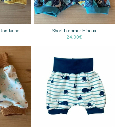
ton Jaune
Short bloomer Hiboux
24,00
€