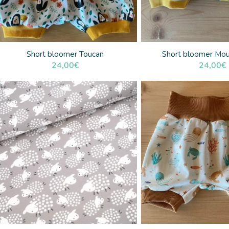
Short bloomer Toucan
Short bloomer Mou
24,00
€
24,00
€