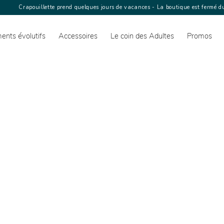
Crapouillette prend quelques jours de vacances - La boutique est fermé du
ents évolutifs
Accessoires
Le coin des Adultes
Promos