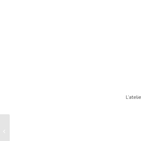
L’ateli
Sarouel Poulpe