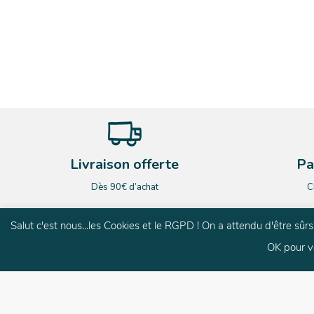
Livraison offerte
Pa
Dès 90€ d’achat
C
Salut c'est nous...les Cookies et le RGPD ! On a attendu d'être sû
OK pour v
G