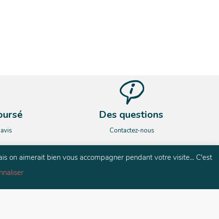
oursé
Des questions
’avis
Contactez-nous
ais on aimerait bien vous accompagner pendant votre visite... C'est
nnaliser
és