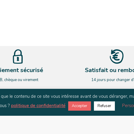
iement sécurisé
Satisfait ou remb
B, chèque ou virement
14 jours pour changer d
rs que le contenu de ce site vous intéresse avant de vous déranger, m
NEWSLETTER
ous ?
politique de confidentialité
Perso
Accepter
Refuser
ardez le contact. Restez informé de nos nouveauté et de nos actualit
E-mail
*