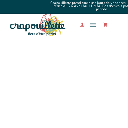
Crapouillette prend quelques jours de vacances -
fermé du 26 Avril au 11 Mai. Pas d'envois poss
période.