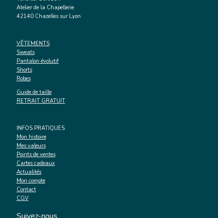
Atelier de la Chapellerie
42140 Chazelles sur Lyon
VÊTEMENTS
Sweats
Pantalon évolutif
Shorts
Robes
Guide de taille
RETRAIT GRATUIT
INFOS PRATIQUES
Mon histoire
Mes valeurs
Points de ventes
Cartes cadeaux
Actualités
Mon compte
Contact
CGV
Suivez-nous