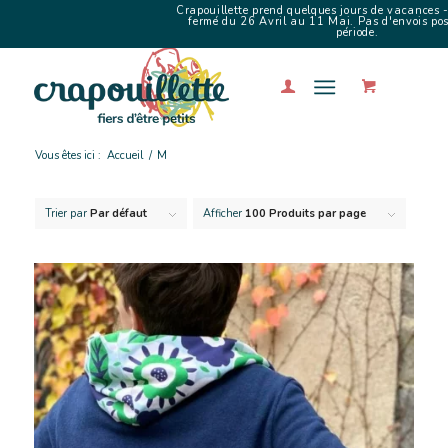
Crapouillette prend quelques jours de vacances -
fermé du 26 Avril au 11 Mai. Pas d'envois poss
période.
Vous êtes ici :
Accueil
/
M
Trier par
Par défaut
Afficher
100 Produits par page