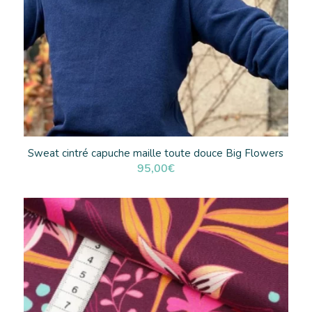
Sweat cintré capuche maille toute douce Big Flowers
95,00
€