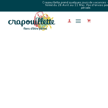
Crapouillette prend quelques jours de vacances -
fermé du 26 Avril au 11 Mai. Pas d'envois poss
période.