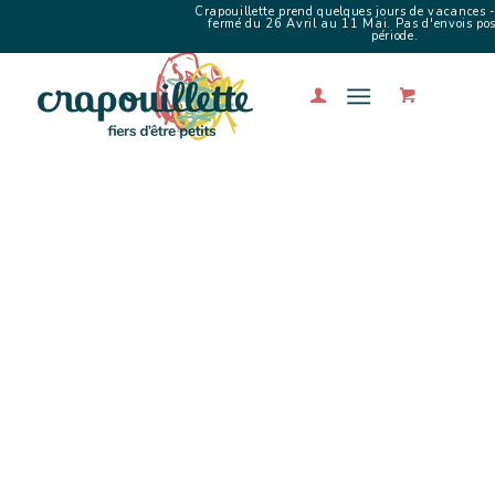
Crapouillette prend quelques jours de vacances -
fermé du 26 Avril au 11 Mai. Pas d'envois poss
période.