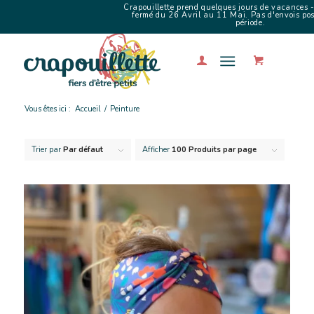
Crapouillette prend quelques jours de vacances -
fermé du 26 Avril au 11 Mai. Pas d'envois poss
période.
Vous êtes ici :
Accueil
/
Peinture
Trier par
Par défaut
Afficher
100 Produits par page