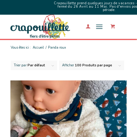
Crapouillette prend quelques jours de vacances -
fermé du 26 Avril au 11 Mai. Pas d'envois poss
période.
Vous êtes ici :
Accueil
/
Panda roux
Trier par
Par défaut
Afficher
100 Produits par page