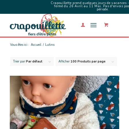
Crapouillette prend quelques jours de vacances -
fermé du 26 Avril au 11 Mai. Pas d'envois poss
période.
Vous êtes ici :
Accueil
/
Lutins
Trier par
Par défaut
Afficher
100 Produits par page