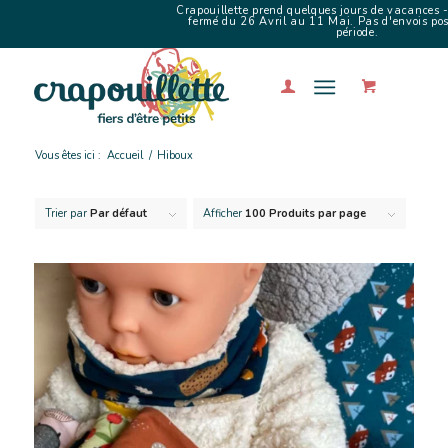
Crapouillette prend quelques jours de vacances -
fermé du 26 Avril au 11 Mai. Pas d'envois poss
période.
Vous êtes ici :
Accueil
/
Hiboux
Trier par
Par défaut
Afficher
100 Produits par page