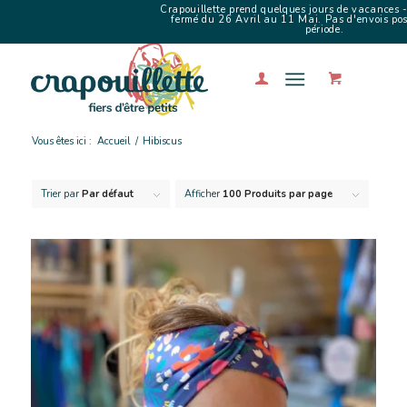
Crapouillette prend quelques jours de vacances -
fermé du 26 Avril au 11 Mai. Pas d'envois poss
période.
Vous êtes ici :
Accueil
/
Hibiscus
Trier par
Par défaut
Afficher
100 Produits par page