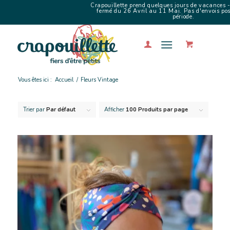
Crapouillette prend quelques jours de vacances -
fermé du 26 Avril au 11 Mai. Pas d'envois poss
période.
Vous êtes ici :
Accueil
/
Fleurs Vintage
Trier par
Par défaut
Afficher
100 Produits par page