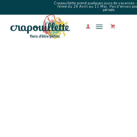
Crapouillette prend quelques jours de vacances -
fermé du 26 Avril au 11 Mai. Pas d'envois poss
période.