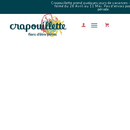
Crapouillette prend quelques jours de vacances -
fermé du 26 Avril au 11 Mai. Pas d'envois poss
période.