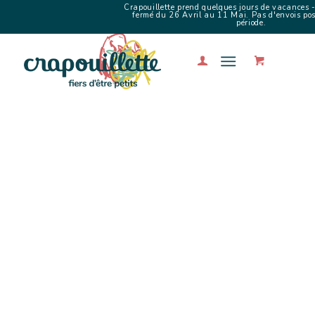
Crapouillette prend quelques jours de vacances -
fermé du 26 Avril au 11 Mai. Pas d'envois poss
période.