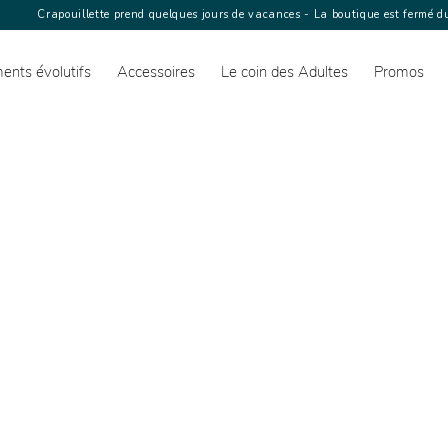
Crapouillette prend quelques jours de vacances - La boutique est fermé du
ents évolutifs
Accessoires
Le coin des Adultes
Promos