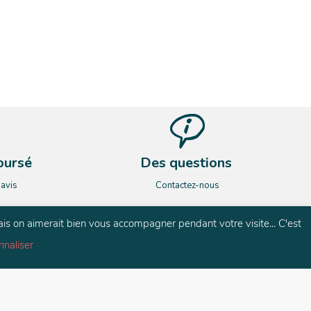
oursé
Des questions
’avis
Contactez-nous
ais on aimerait bien vous accompagner pendant votre visite... C'est
nnaliser
és