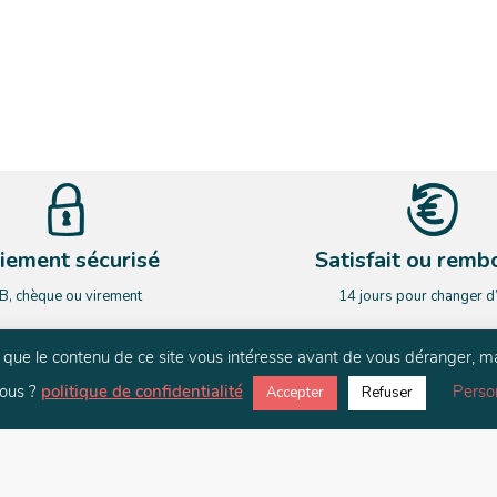
iement sécurisé
Satisfait ou remb
B, chèque ou virement
14 jours pour changer d
rs que le contenu de ce site vous intéresse avant de vous déranger, m
NEWSLETTER
ous ?
politique de confidentialité
Perso
Accepter
Refuser
ardez le contact. Restez informé de nos nouveauté et de nos actualit
E-mail
*