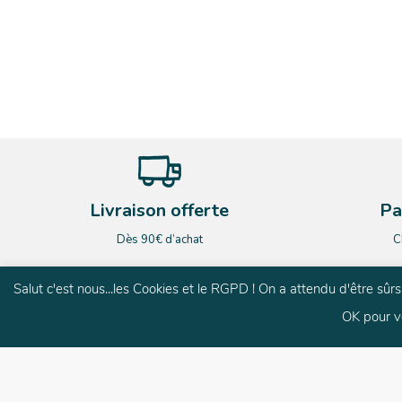
Livraison offerte
Pa
Dès 90€ d’achat
C
Salut c'est nous...les Cookies et le RGPD ! On a attendu d'être sû
OK pour v
G