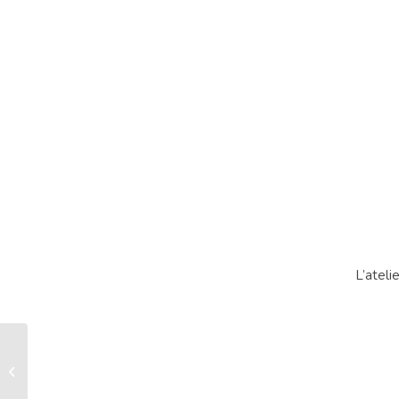
L’ateli
Robe manches sunny
gris