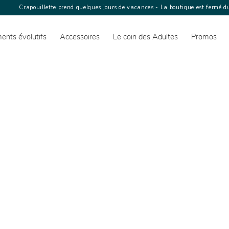
Crapouillette prend quelques jours de vacances - La boutique est fermé du
ents évolutifs
Accessoires
Le coin des Adultes
Promos