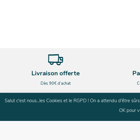
Livraison offerte
Pa
Dès 90€ d’achat
C
Salut c'est nous...les Cookies et le RGPD ! On a attendu d'être sû
OK pour v
G