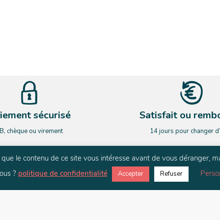
iement sécurisé
Satisfait ou remb
B, chèque ou virement
14 jours pour changer d
rs que le contenu de ce site vous intéresse avant de vous déranger, m
NEWSLETTER
ous ?
politique de confidentialité
Perso
Accepter
Refuser
ardez le contact. Restez informé de nos nouveauté et de nos actualit
E-mail
*