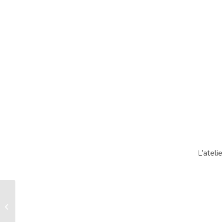
L’ateli
Combishort baleine