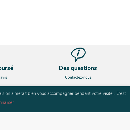
oursé
Des questions
’avis
Contactez-nous
ais on aimerait bien vous accompagner pendant votre visite... C'est
nnaliser
és