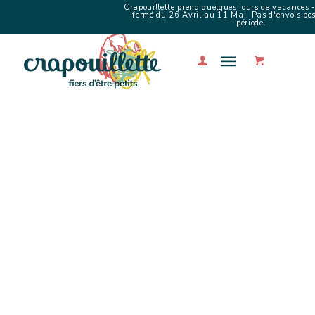
Crapouillette prend quelques jours de vacances -
fermé du 26 Avril au 11 Mai. Pas d'envois poss
période.