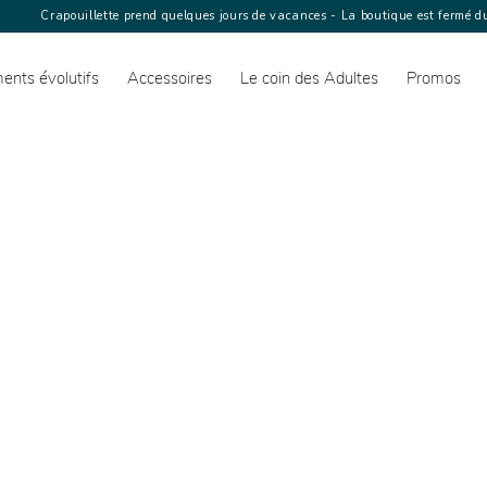
Crapouillette prend quelques jours de vacances - La boutique est fermé du
ents évolutifs
Accessoires
Le coin des Adultes
Promos