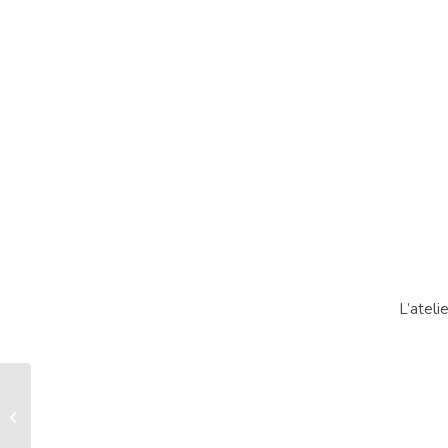
L’ateli
Manteau pancho
capuche Flowers