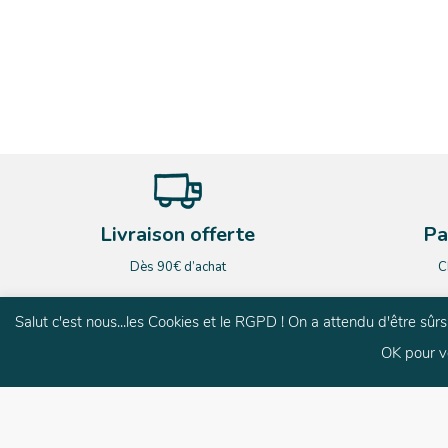
Livraison offerte
Pa
Dès 90€ d’achat
C
Salut c'est nous...les Cookies et le RGPD ! On a attendu d'être sû
OK pour v
G