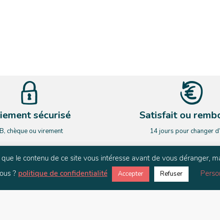
iement sécurisé
Satisfait ou remb
B, chèque ou virement
14 jours pour changer d
rs que le contenu de ce site vous intéresse avant de vous déranger, m
NEWSLETTER
ous ?
politique de confidentialité
Perso
Accepter
Refuser
ardez le contact. Restez informé de nos nouveauté et de nos actualit
E-mail
*