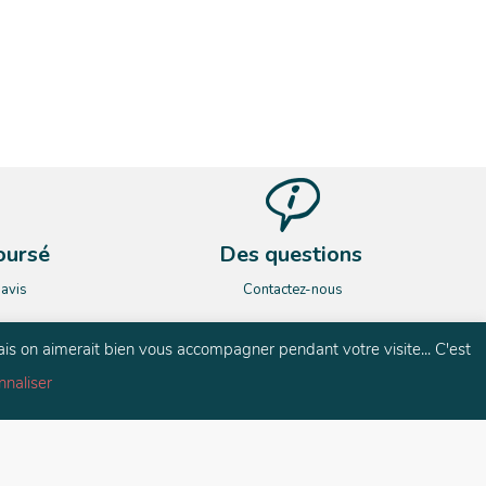
oursé
Des questions
’avis
Contactez-nous
ais on aimerait bien vous accompagner pendant votre visite... C'est
nnaliser
és