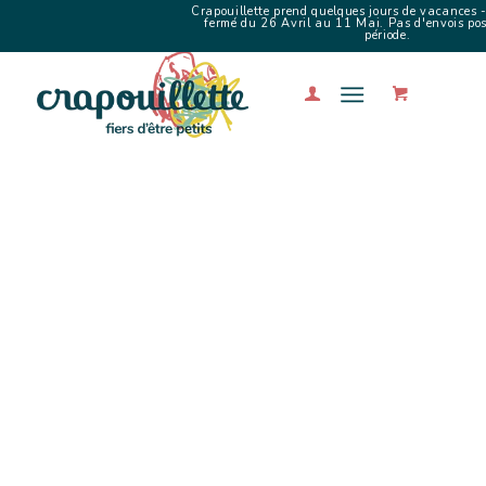
Crapouillette prend quelques jours de vacances -
fermé du 26 Avril au 11 Mai. Pas d'envois poss
période.