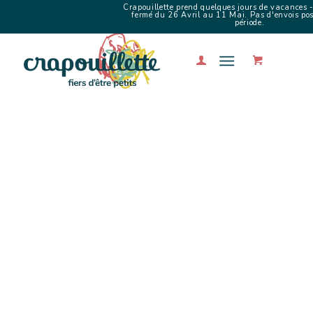
Crapouillette prend quelques jours de vacances -
fermé du 26 Avril au 11 Mai. Pas d'envois poss
période.