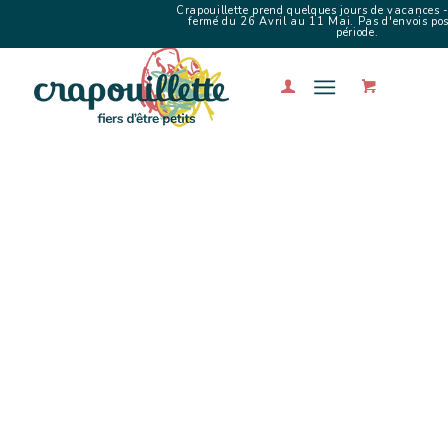
Crapouillette prend quelques jours de vacances -
fermé du 26 Avril au 11 Mai. Pas d'envois poss
période.