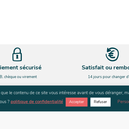
iement sécurisé
Satisfait ou remb
B, chèque ou virement
14 jours pour changer d
rs que le contenu de ce site vous intéresse avant de vous déranger, m
NEWSLETTER
ous ?
politique de confidentialité
Perso
Accepter
Refuser
ardez le contact. Restez informé de nos nouveauté et de nos actualit
E-mail
*