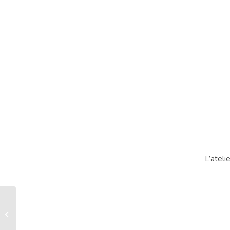
L’ateli
Tee-shirt Manches
Longues montagne