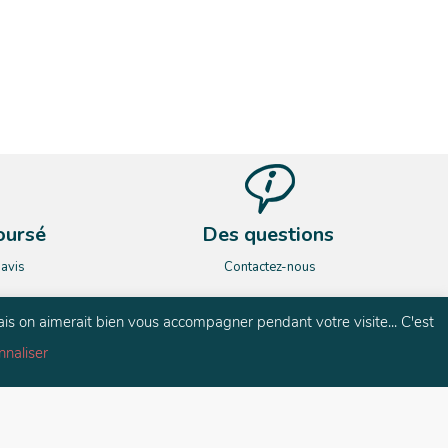
oursé
Des questions
’avis
Contactez-nous
ais on aimerait bien vous accompagner pendant votre visite... C'est
nnaliser
és