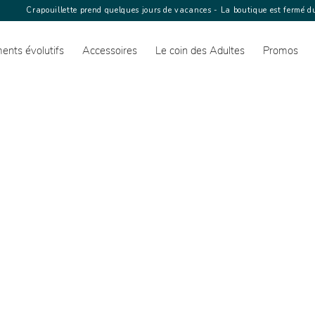
Crapouillette prend quelques jours de vacances - La boutique est fermé du
ents évolutifs
Accessoires
Le coin des Adultes
Promos