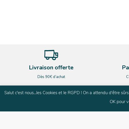
Livraison offerte
Pa
Dès 90€ d’achat
C
Salut c'est nous...les Cookies et le RGPD ! On a attendu d'être sû
OK pour v
G