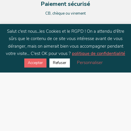
Paiement sécurisé
CB, chèque ou virement
Salut c'est nous...les Cookies et le RGPD ! On a attendu d'être
sûrs que le contenu de ce site vous intéresse avant de vous
Satisfait ou remboursé
déranger, mais on aimerait bien vous accompagner pendant
votre visite... C'est OK pour vous ?
politique de confidentialité
14 jours pour changer d’avis
Personnaliser
Accepter
Refuser
Des questions
Contactez-nous
NEWSLETTER