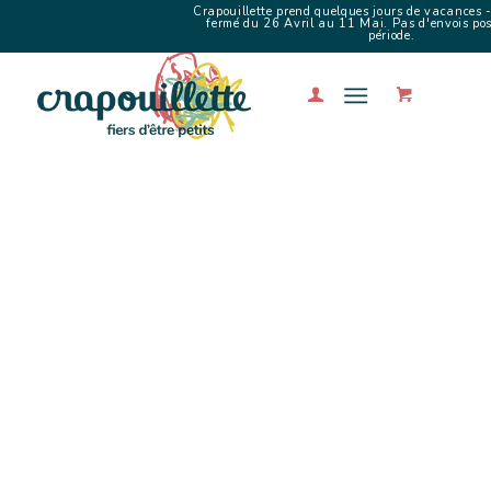
Crapouillette prend quelques jours de vacances -
fermé du 26 Avril au 11 Mai. Pas d'envois poss
période.