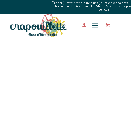
Crapouillette prend quelques jours de vacances -
fermé du 26 Avril au 11 Mai. Pas d'envois poss
période.