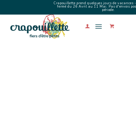
Crapouillette prend quelques jours de vacances -
fermé du 26 Avril au 11 Mai. Pas d'envois poss
période.