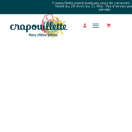
Crapouillette prend quelques jours de vacances -
fermé du 26 Avril au 11 Mai. Pas d'envois poss
période.