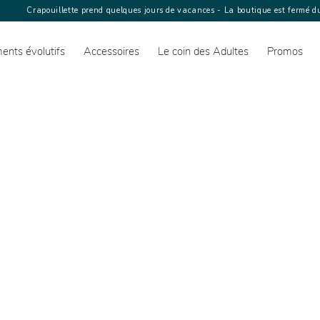
Crapouillette prend quelques jours de vacances - La boutique est fermé du
ents évolutifs
Accessoires
Le coin des Adultes
Promos