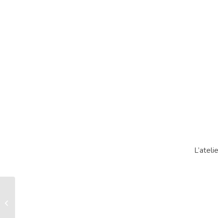
L’ateli
Short bloomer Toucan