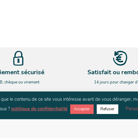
iement sécurisé
Satisfait ou remb
B, chèque ou virement
14 jours pour changer d
rs que le contenu de ce site vous intéresse avant de vous déranger, m
NEWSLETTER
ous ?
politique de confidentialité
Perso
Accepter
Refuser
ardez le contact. Restez informé de nos nouveauté et de nos actualit
E-mail
*