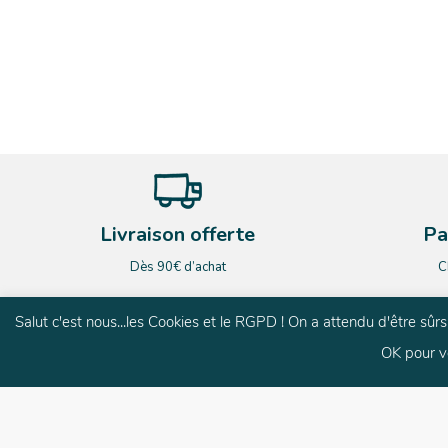
Livraison offerte
Pa
Dès 90€ d’achat
C
Salut c'est nous...les Cookies et le RGPD ! On a attendu d'être sû
OK pour v
G