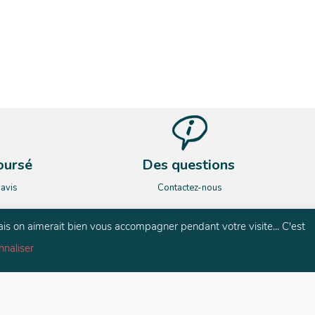
oursé
Des questions
’avis
Contactez-nous
ais on aimerait bien vous accompagner pendant votre visite... C'est
nnaliser
és