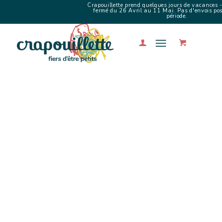
Crapouillette prend quelques jours de vacances -
fermé du 26 Avril au 11 Mai. Pas d'envois poss
période.