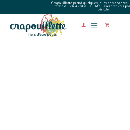
Crapouillette prend quelques jours de vacances -
fermé du 26 Avril au 11 Mai. Pas d'envois poss
période.