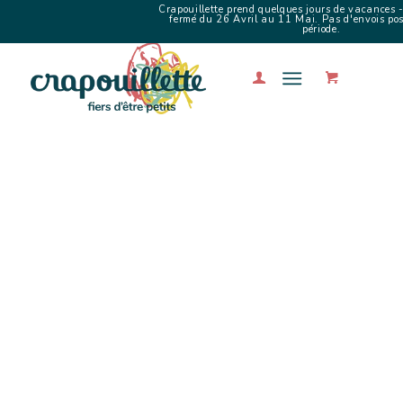
Crapouillette prend quelques jours de vacances -
fermé du 26 Avril au 11 Mai. Pas d'envois poss
période.