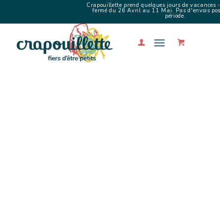
Crapouillette prend quelques jours de vacances -
fermé du 26 Avril au 11 Mai. Pas d'envois poss
période.