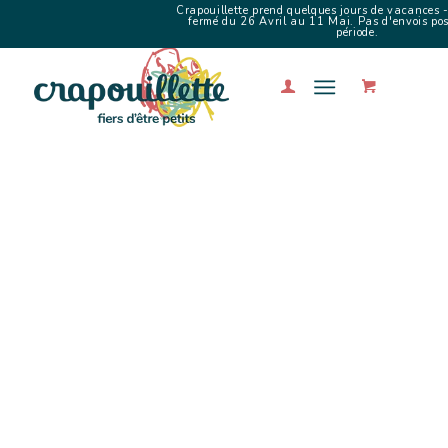
Crapouillette prend quelques jours de vacances -
fermé du 26 Avril au 11 Mai. Pas d'envois poss
période.