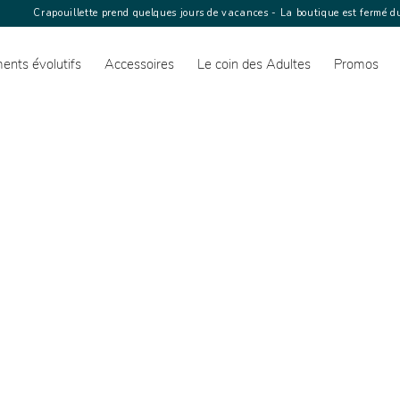
Crapouillette prend quelques jours de vacances - La boutique est fermé du
ents évolutifs
Accessoires
Le coin des Adultes
Promos