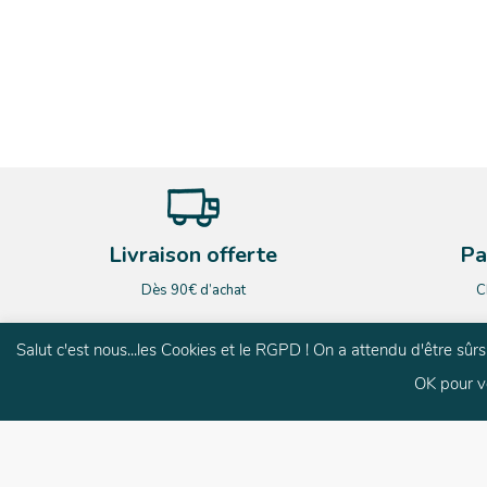
Livraison offerte
Pa
Dès 90€ d’achat
C
Salut c'est nous...les Cookies et le RGPD ! On a attendu d'être sû
OK pour v
G