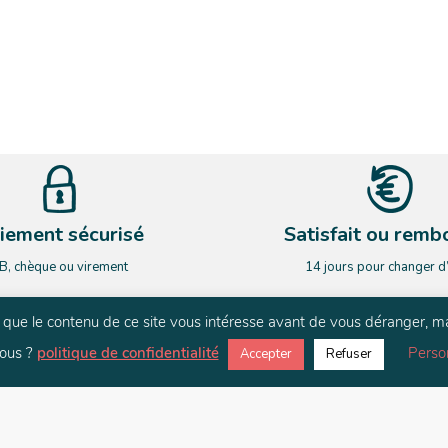
iement sécurisé
Satisfait ou remb
B, chèque ou virement
14 jours pour changer d
rs que le contenu de ce site vous intéresse avant de vous déranger, m
NEWSLETTER
ous ?
politique de confidentialité
Perso
Accepter
Refuser
ardez le contact. Restez informé de nos nouveauté et de nos actualit
E-mail
*