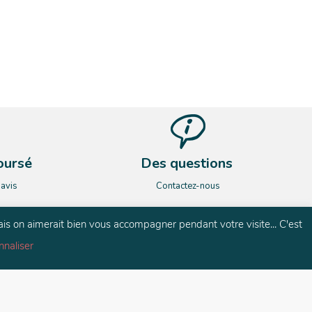
oursé
Des questions
’avis
Contactez-nous
ais on aimerait bien vous accompagner pendant votre visite... C'est
nnaliser
és