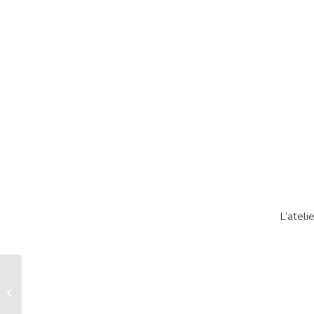
L’ateli
Bonnet mi-saison
réversible Poulpe