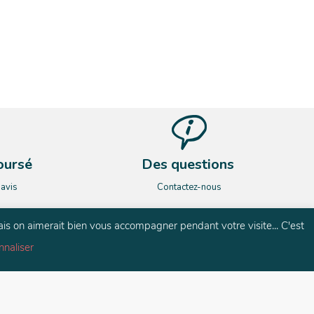
oursé
Des questions
’avis
Contactez-nous
ais on aimerait bien vous accompagner pendant votre visite... C'est
nnaliser
és