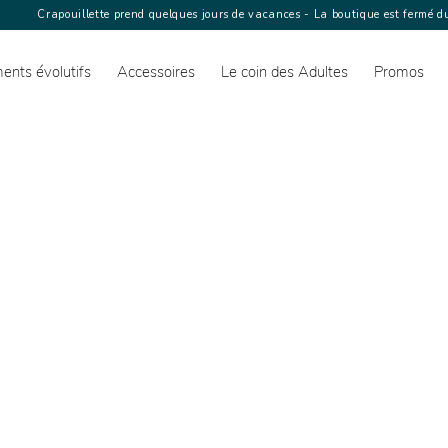
Crapouillette prend quelques jours de vacances - La boutique est fermé du
ents évolutifs
Accessoires
Le coin des Adultes
Promos