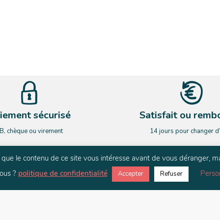
iement sécurisé
Satisfait ou remb
B, chèque ou virement
14 jours pour changer d
rs que le contenu de ce site vous intéresse avant de vous déranger, m
NEWSLETTER
ous ?
politique de confidentialité
Perso
Accepter
Refuser
ardez le contact. Restez informé de nos nouveauté et de nos actualit
E-mail
*