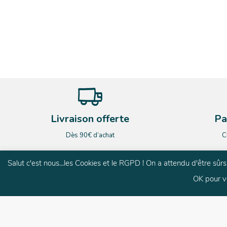
Livraison offerte
Pa
Dès 90€ d’achat
C
Salut c'est nous...les Cookies et le RGPD ! On a attendu d'être sû
OK pour v
G