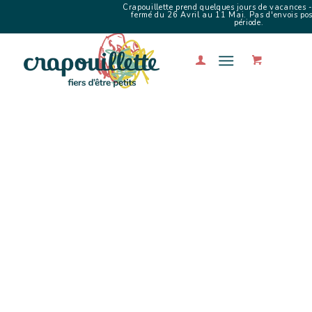
Crapouillette prend quelques jours de vacances -
fermé du 26 Avril au 11 Mai. Pas d'envois poss
période.