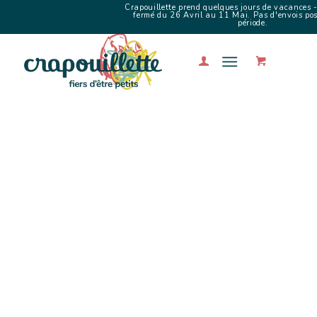
Crapouillette prend quelques jours de vacances -
fermé du 26 Avril au 11 Mai. Pas d'envois poss
période.