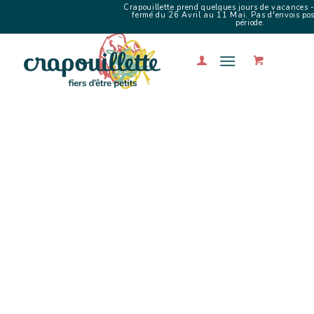
Crapouillette prend quelques jours de vacances -
fermé du 26 Avril au 11 Mai. Pas d'envois poss
période.