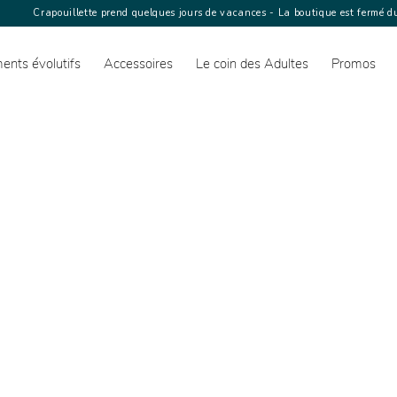
Crapouillette prend quelques jours de vacances - La boutique est fermé du
ents évolutifs
Accessoires
Le coin des Adultes
Promos