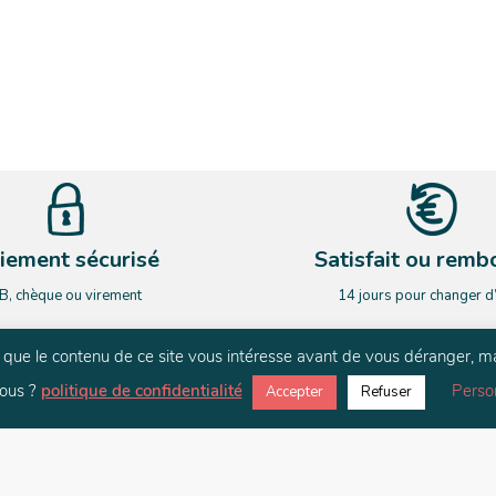
iement sécurisé
Satisfait ou remb
B, chèque ou virement
14 jours pour changer d
rs que le contenu de ce site vous intéresse avant de vous déranger, m
NEWSLETTER
ous ?
politique de confidentialité
Perso
Accepter
Refuser
ardez le contact. Restez informé de nos nouveauté et de nos actualit
E-mail
*