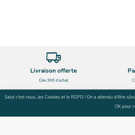
Livraison offerte
Pa
Dès 90€ d’achat
C
Salut c'est nous...les Cookies et le RGPD ! On a attendu d'être sû
OK pour v
G