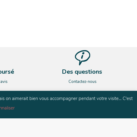
oursé
Des questions
’avis
Contactez-nous
ais on aimerait bien vous accompagner pendant votre visite... C'est
nnaliser
és